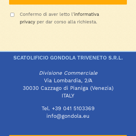
Confermo di aver letto l'
informativa
privacy
per dar corso alla richiesta.
SCATOLIFICIO GONDOLA TRIVENETO S.R.L.
Divisione Commerciale
Via Lombardia, 2/A
30030 Cazzago di Pianiga (Venezia)
ITALY
Tel. +39 041 5103369
info@gondola.eu